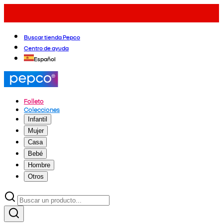
Buscar tienda Pepco
Centro de ayuda
Español
Folleto
Colecciones
Infantil
Mujer
Casa
Bebé
Hombre
Otros