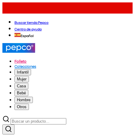
Buscar tienda Pepco
Centro de ayuda
Español
Folleto
Colecciones
Infantil
Mujer
Casa
Bebé
Hombre
Otros