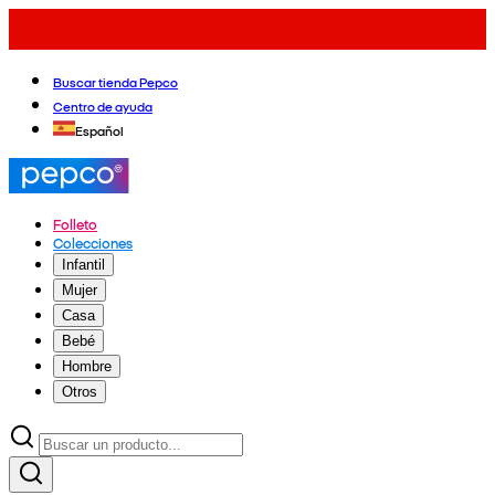
Buscar tienda Pepco
Centro de ayuda
Español
Folleto
Colecciones
Infantil
Mujer
Casa
Bebé
Hombre
Otros