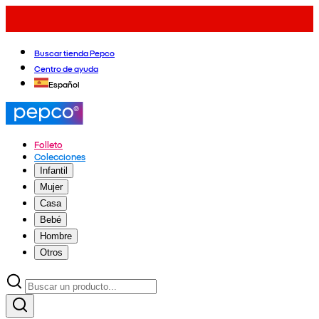
Buscar tienda Pepco
Centro de ayuda
Español
Folleto
Colecciones
Infantil
Mujer
Casa
Bebé
Hombre
Otros