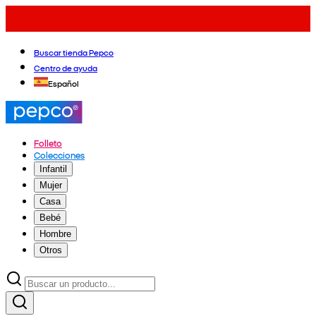
Buscar tienda Pepco
Centro de ayuda
Español
Folleto
Colecciones
Infantil
Mujer
Casa
Bebé
Hombre
Otros