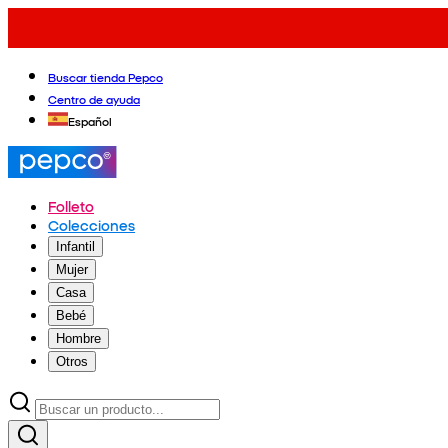
Buscar tienda Pepco
Centro de ayuda
Español
Folleto
Colecciones
Infantil
Mujer
Casa
Bebé
Hombre
Otros