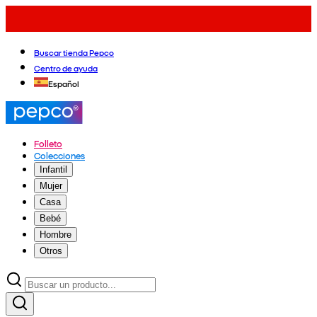
Buscar tienda Pepco
Centro de ayuda
Español
Folleto
Colecciones
Infantil
Mujer
Casa
Bebé
Hombre
Otros