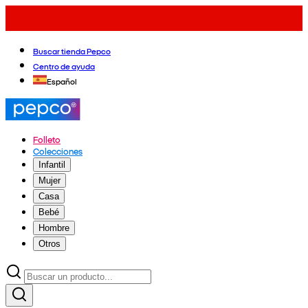
Buscar tienda Pepco
Centro de ayuda
Español
Folleto
Colecciones
Infantil
Mujer
Casa
Bebé
Hombre
Otros