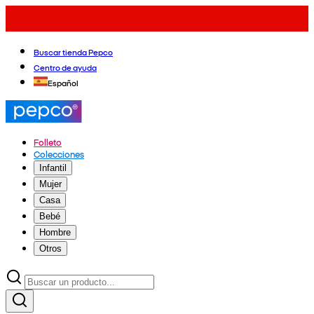
Buscar tienda Pepco
Centro de ayuda
Español
Folleto
Colecciones
Infantil
Mujer
Casa
Bebé
Hombre
Otros