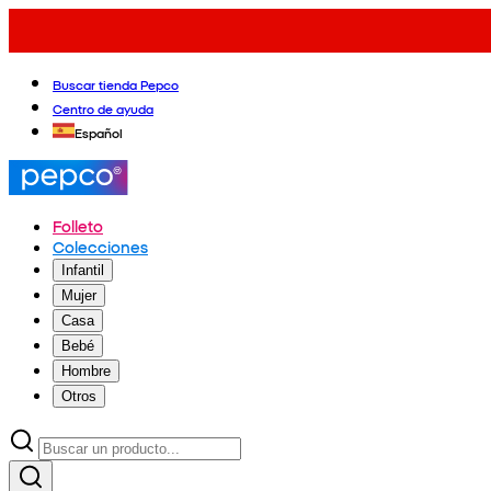
Buscar tienda Pepco
Centro de ayuda
Español
Folleto
Colecciones
Infantil
Mujer
Casa
Bebé
Hombre
Otros