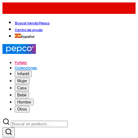
Buscar tienda Pepco
Centro de ayuda
Español
Folleto
Colecciones
Infantil
Mujer
Casa
Bebé
Hombre
Otros