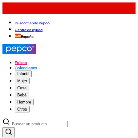
Buscar tienda Pepco
Centro de ayuda
Español
Folleto
Colecciones
Infantil
Mujer
Casa
Bebé
Hombre
Otros