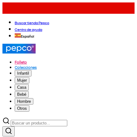
Buscar tienda Pepco
Centro de ayuda
Español
Folleto
Colecciones
Infantil
Mujer
Casa
Bebé
Hombre
Otros