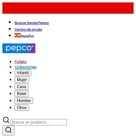
Buscar tienda Pepco
Centro de ayuda
Español
Folleto
Colecciones
Infantil
Mujer
Casa
Bebé
Hombre
Otros