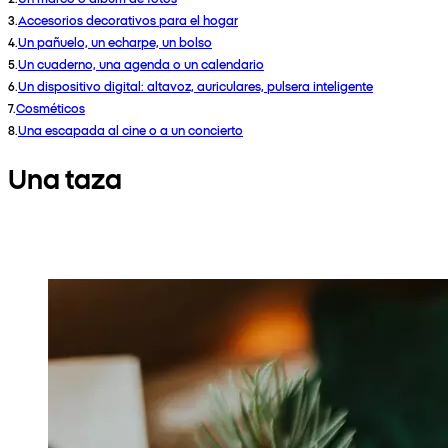
3
.
Accesorios decorativos para el hogar
4
.
Un pañuelo, un echarpe, un bolso
5
.
Un cuaderno, una agenda o un calendario
6
.
Un dispositivo digital: altavoz, auriculares, pulsera inteligente
7
.
Cosméticos
8
.
Una escapada al cine o a un concierto
Una taza