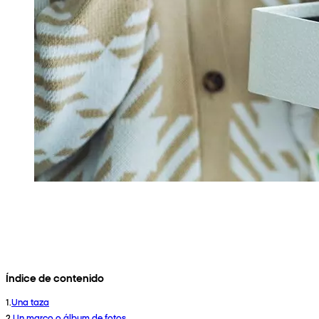
Índice de contenido
1
.
Una taza
2
.
Un marco o álbum de fotos