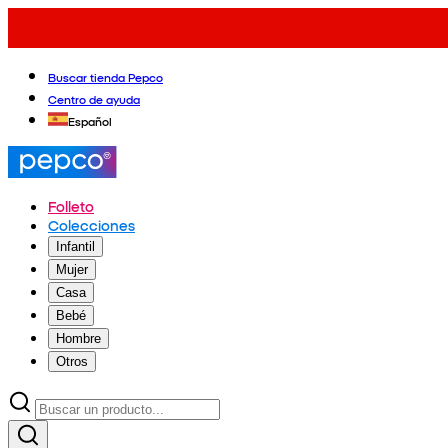
Buscar tienda Pepco
Centro de ayuda
Español
Folleto
Colecciones
Infantil
Mujer
Casa
Bebé
Hombre
Otros