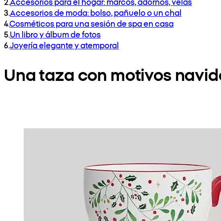
2
.
Accesorios para el hogar: marcos, adornos, velas
3
.
Accesorios de moda: bolso, pañuelo o un chal
4
.
Cosméticos para una sesión de spa en casa
5
.
Un libro y álbum de fotos
6
.
Joyería elegante y atemporal
Una taza con motivos navi