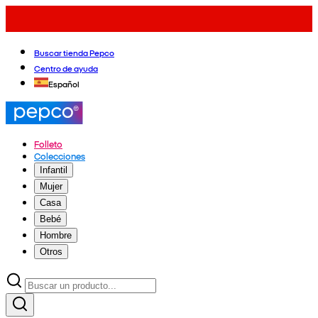
Buscar tienda Pepco
Centro de ayuda
Español
Folleto
Colecciones
Infantil
Mujer
Casa
Bebé
Hombre
Otros