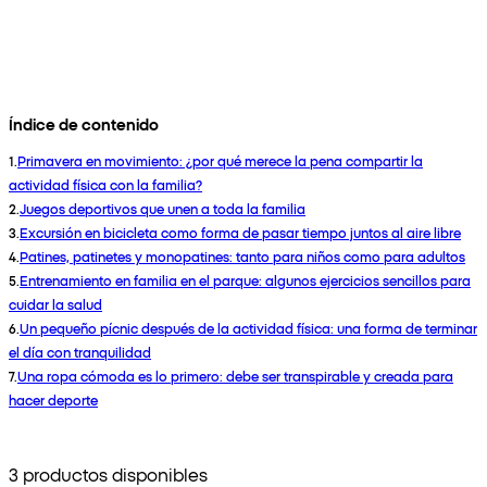
Índice de contenido
1
.
Primavera en movimiento: ¿por qué merece la pena compartir la
actividad física con la familia?
2
.
Juegos deportivos que unen a toda la familia
3
.
Excursión en bicicleta como forma de pasar tiempo juntos al aire libre
4
.
Patines, patinetes y monopatines: tanto para niños como para adultos
5
.
Entrenamiento en familia en el parque: algunos ejercicios sencillos para
cuidar la salud
6
.
Un pequeño pícnic después de la actividad física: una forma de terminar
el día con tranquilidad
7
.
Una ropa cómoda es lo primero: debe ser transpirable y creada para
hacer deporte
3 productos disponibles