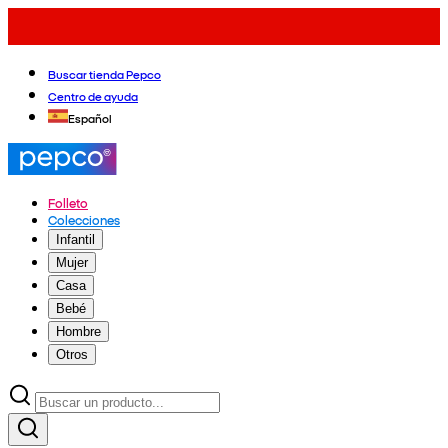
Buscar tienda Pepco
Centro de ayuda
Español
Folleto
Colecciones
Infantil
Mujer
Casa
Bebé
Hombre
Otros