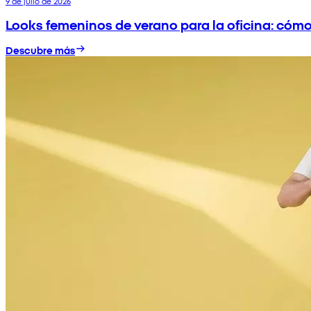
9 de julio de 2026
Looks femeninos de verano para la oficina: cómod
Descubre más