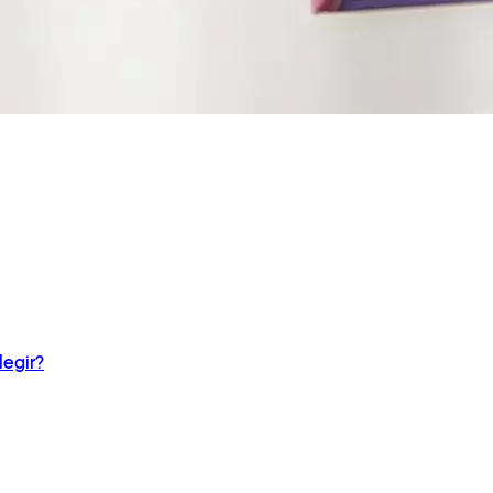
legir?