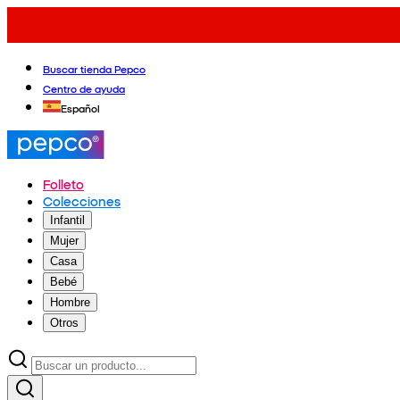
Buscar tienda Pepco
Centro de ayuda
Español
Folleto
Colecciones
Infantil
Mujer
Casa
Bebé
Hombre
Otros