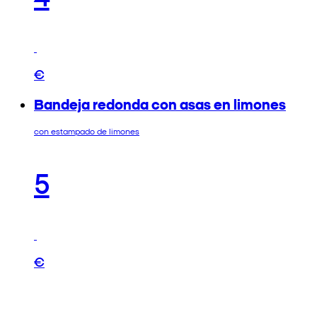
€
Bandeja redonda con asas en limones
con estampado de limones
5
€