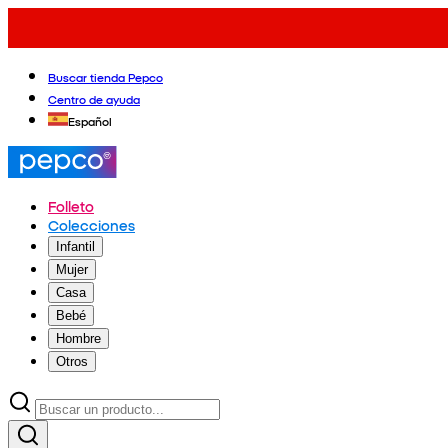
Buscar tienda Pepco
Centro de ayuda
Español
Folleto
Colecciones
Infantil
Mujer
Casa
Bebé
Hombre
Otros