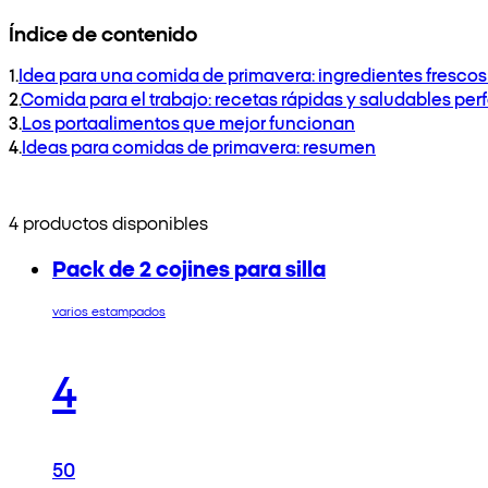
Índice de contenido
1
.
Idea para una comida de primavera: ingredientes frescos 
2
.
Comida para el trabajo: recetas rápidas y saludables per
3
.
Los portaalimentos que mejor funcionan
4
.
Ideas para comidas de primavera: resumen
4 productos disponibles
Pack de 2 cojines para silla
varios estampados
4
50