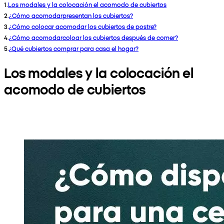
1
.
Los modales y la colocación el acomodo de cubiertos
2
.
¿Cómo acomodarpresentan los cubiertos?
3
.
¿Cómo colocar acomodar los cubiertos de postre?
4
.
¿Cómo acomodarcoloar los cubiertos después de comer?
5
.
¿Qué cubiertos comprar para casa el hogar?
Los modales y la colocación el
acomodo de cubiertos