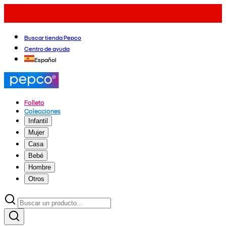
Buscar tienda Pepco
Centro de ayuda
Español
Folleto
Colecciones
Infantil
Mujer
Casa
Bebé
Hombre
Otros