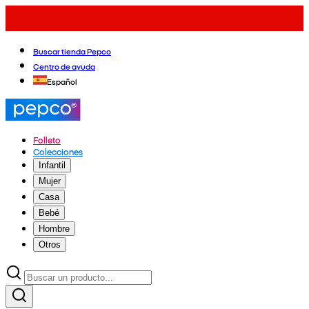
Buscar tienda Pepco
Centro de ayuda
Español
Folleto
Colecciones
Infantil
Mujer
Casa
Bebé
Hombre
Otros