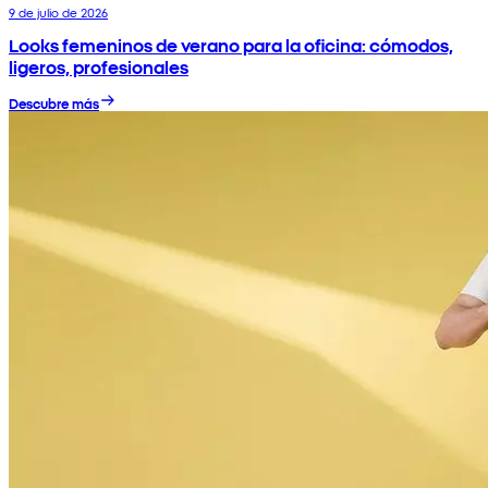
9 de julio de 2026
Looks femeninos de verano para la oficina: cómodos,
ligeros, profesionales
Descubre más