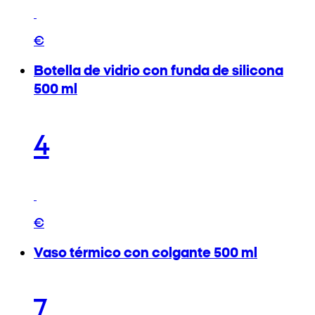
€
Botella de vidrio con funda de silicona
500 ml
4
€
Vaso térmico con colgante 500 ml
7