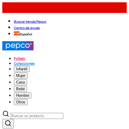
Buscar tienda Pepco
Centro de ayuda
Español
Folleto
Colecciones
Infantil
Mujer
Casa
Bebé
Hombre
Otros