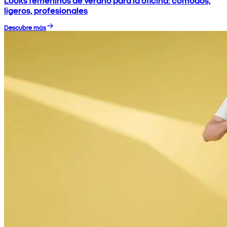
Looks femeninos de verano para la oficina: cómodos,
ligeros, profesionales
Descubre más