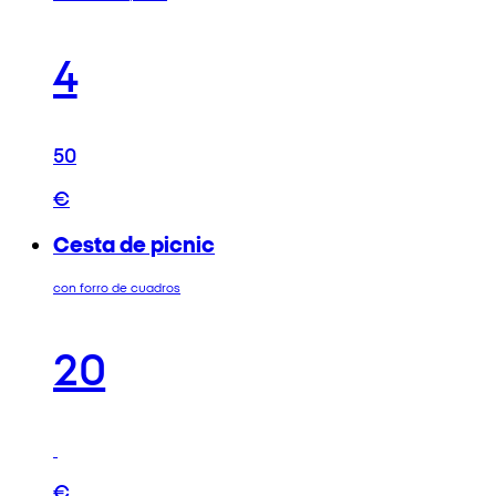
4
50
€
Cesta de picnic
con forro de cuadros
20
€