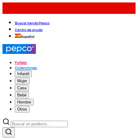
Buscar tienda Pepco
Centro de ayuda
Español
Folleto
Colecciones
Infantil
Mujer
Casa
Bebé
Hombre
Otros