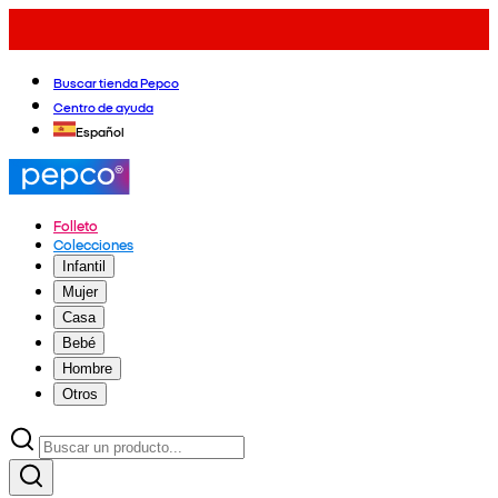
Buscar tienda Pepco
Centro de ayuda
Español
Folleto
Colecciones
Infantil
Mujer
Casa
Bebé
Hombre
Otros