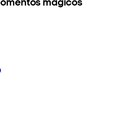
s momentos mágicos
n