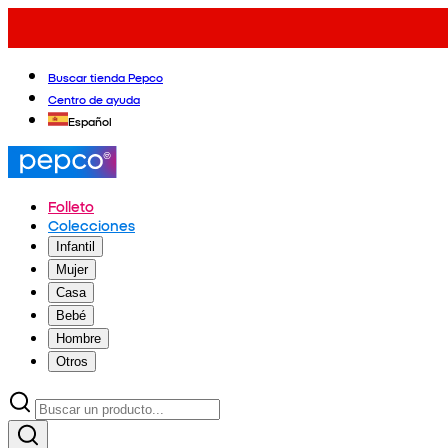
Buscar tienda Pepco
Centro de ayuda
Español
Folleto
Colecciones
Infantil
Mujer
Casa
Bebé
Hombre
Otros