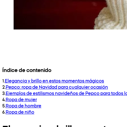
Índice de contenido
1
.
Elegancia y brillo en estos momentos mágicos
2
.
Pepco: ropa de Navidad para cualquier ocasión
3
.
Ejemplos de estilismos navideños de Pepco para todos 
4
.
Ropa de mujer
5
.
Ropa de hombre
6
.
Ropa de niño