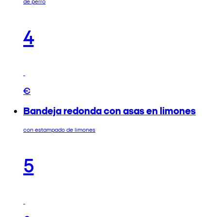
de perro
4
€
Bandeja redonda con asas en limones
con estampado de limones
5