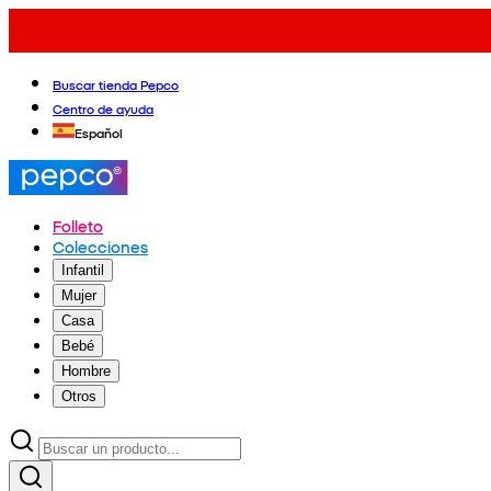
Buscar tienda Pepco
Centro de ayuda
Español
Folleto
Colecciones
Infantil
Mujer
Casa
Bebé
Hombre
Otros