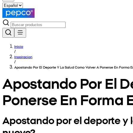
Inicio
/
Inspiracion
/
Apostando Por El Deporte Y La Salud Como Volver A Ponerse En Forma E
Apostando Por El D
Ponerse En Forma E
Apostando por el deporte y 
nuevo?