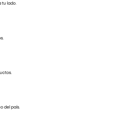
 tu lado.
s.
uctos.
o del país.