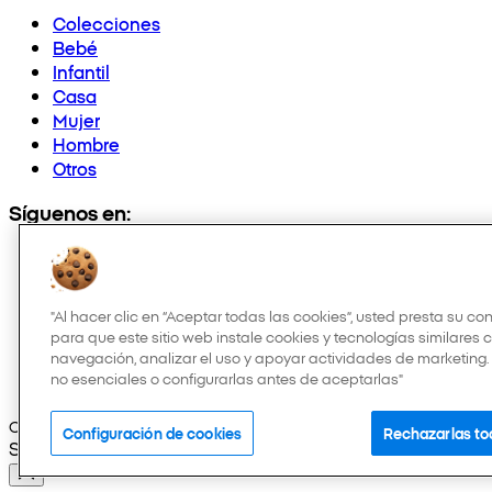
Colecciones
Bebé
Infantil
Casa
Mujer
Hombre
Otros
Síguenos en:
"Al hacer clic en “Aceptar todas las cookies”, usted presta su c
para que este sitio web instale cookies y tecnologías similares 
navegación, analizar el uso y apoyar actividades de marketing
no esenciales o configurarlas antes de aceptarlas"
Copyright © 2026 Pepco. Todos los derechos reservados.
Configuración de cookies
Rechazarlas to
Selected Language: