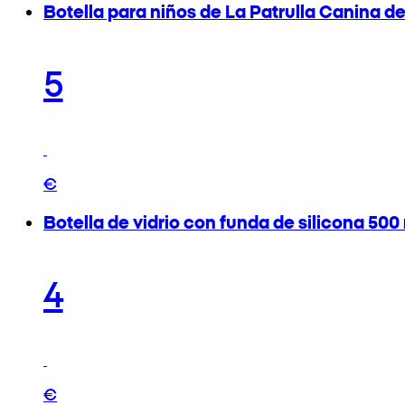
Botella para niños de La Patrulla Canina d
5
€
Botella de vidrio con funda de silicona 500
4
€