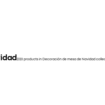
vidad
(
0
)
0
products in
Decoración de mesa de Navidad
colle