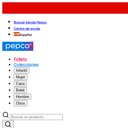
Buscar tienda Pepco
Centro de ayuda
Español
Folleto
Colecciones
Infantil
Mujer
Casa
Bebé
Hombre
Otros