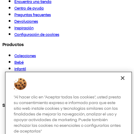
Encuentra una tienda
Centro de ayuda
Preguntas frecuentes
Devoluciones
Inspiración
Configuración de cookies
Productos
Colecciones
Bebé
Infantil
Casa
Mujer
Hombre
Otros
"Al hacer clic en “Aceptar todas las cookies”, usted presta
su consentimiento expreso e informado para que este
Síguenos en:
sitio web instale cookies y tecnologías similares con las
finalidades de mejorar la navegación, analizar el uso y
apoyar actividades de marketing. Puede también
rechazar las cookies no esenciales o configurarlas antes
de aceptarlas"