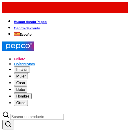
Buscar tienda Pepco
Centro de ayuda
Español
Folleto
Colecciones
Infantil
Mujer
Casa
Bebé
Hombre
Otros