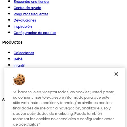
Encuentra una tienda
Centro de ayuda
Preguntas frecuentes
Devoluciones
Inspiración
Configuración de cookies
Productos
Colecciones
Bebé
Infantil
Casa
Mujer
Hombre
Otros
"Al hacer clic en “Aceptar todas las cookies”, usted presta
su consentimiento expreso e informado para que este
Síguenos en:
sitio web instale cookies y tecnologías similares con las
finalidades de mejorar la navegación, analizar el uso y
apoyar actividades de marketing. Puede también
rechazar las cookies no esenciales o configurarlas antes
de aceptarlas"