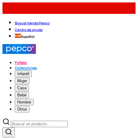
Buscar tienda Pepco
Centro de ayuda
Español
Folleto
Colecciones
Infantil
Mujer
Casa
Bebé
Hombre
Otros