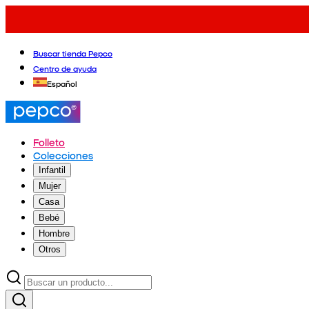
Buscar tienda Pepco
Centro de ayuda
Español
Folleto
Colecciones
Infantil
Mujer
Casa
Bebé
Hombre
Otros