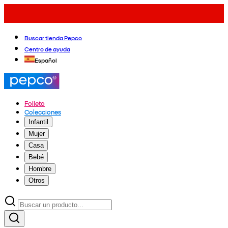
Buscar tienda Pepco
Centro de ayuda
Español
Folleto
Colecciones
Infantil
Mujer
Casa
Bebé
Hombre
Otros