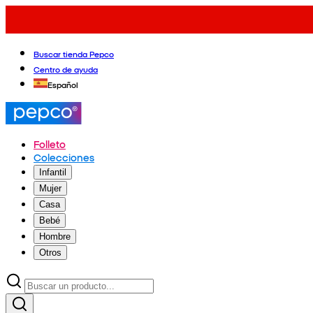
Buscar tienda Pepco
Centro de ayuda
Español
Folleto
Colecciones
Infantil
Mujer
Casa
Bebé
Hombre
Otros