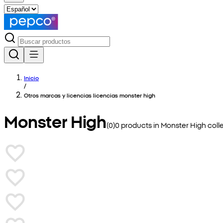
Inicio
/
Otros marcas y licencias licencias monster high
Monster High
(
0
)
0
products in
Monster High
coll