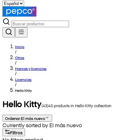
Inicio
/
Otros
/
Marcas y licencias
/
Licencias
/
Hello Kitty
Hello Kitty
(
43
)
43
products in
Hello Kitty
collection
Ordenar
:
El más nuevo
Currently sorted by El más nuevo
Filtros
No filters applied