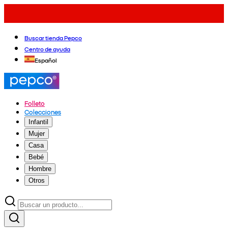
Buscar tienda Pepco
Centro de ayuda
Español
Folleto
Colecciones
Infantil
Mujer
Casa
Bebé
Hombre
Otros