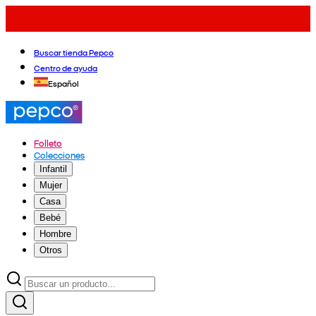
Buscar tienda Pepco
Centro de ayuda
Español
Folleto
Colecciones
Infantil
Mujer
Casa
Bebé
Hombre
Otros