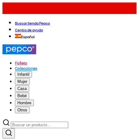
Buscar tienda Pepco
Centro de ayuda
Español
Folleto
Colecciones
Infantil
Mujer
Casa
Bebé
Hombre
Otros