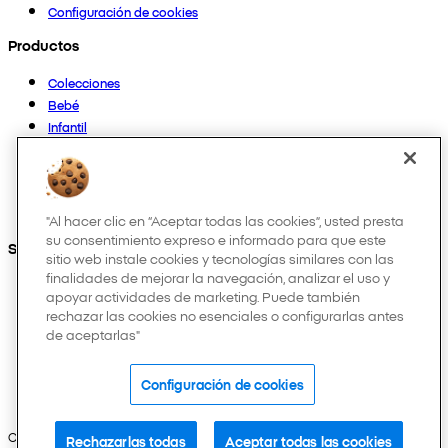
Configuración de cookies
Productos
Colecciones
Bebé
Infantil
Casa
Mujer
Hombre
Otros
"Al hacer clic en “Aceptar todas las cookies”, usted presta
su consentimiento expreso e informado para que este
Síguenos en:
sitio web instale cookies y tecnologías similares con las
finalidades de mejorar la navegación, analizar el uso y
apoyar actividades de marketing. Puede también
rechazar las cookies no esenciales o configurarlas antes
de aceptarlas"
Configuración de cookies
Copyright © 2026 Pepco. Todos los derechos reservados.
Rechazarlas todas
Aceptar todas las cookies