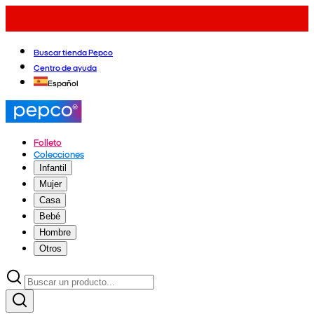
Buscar tienda Pepco
Centro de ayuda
Español
Folleto
Colecciones
Infantil
Mujer
Casa
Bebé
Hombre
Otros