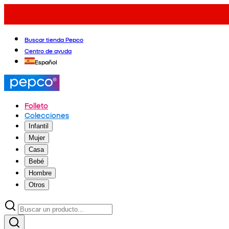
Buscar tienda Pepco
Centro de ayuda
Español
Folleto
Colecciones
Infantil
Mujer
Casa
Bebé
Hombre
Otros