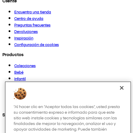
Cliente
Encuentra una tienda
Centro de ayuda
Preguntas frecuentes
Devoluciones
Inspiración
Configuración de cookies
Productos
Colecciones
Bebé
Infantil
Casa
Mujer
Hombre
Otros
"Al hacer clic en “Aceptar todas las cookies”, usted presta
su consentimiento expreso e informado para que este
Síguenos en:
sitio web instale cookies y tecnologías similares con las
finalidades de mejorar la navegación, analizar el uso y
apoyar actividades de marketing. Puede también