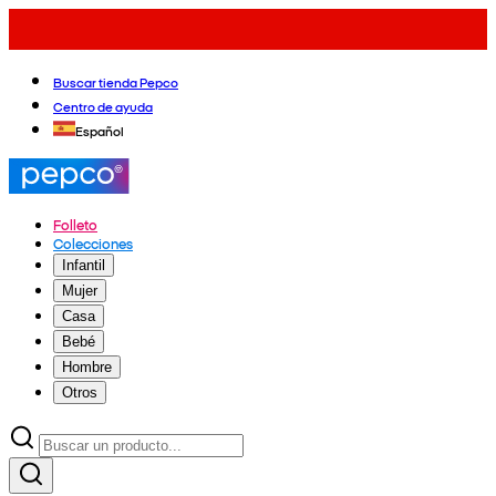
Buscar tienda Pepco
Centro de ayuda
Español
Folleto
Colecciones
Infantil
Mujer
Casa
Bebé
Hombre
Otros