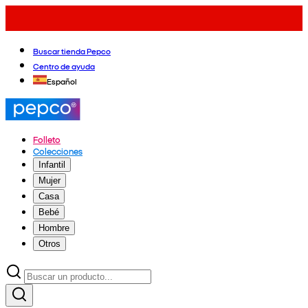
Buscar tienda Pepco
Centro de ayuda
Español
Folleto
Colecciones
Infantil
Mujer
Casa
Bebé
Hombre
Otros