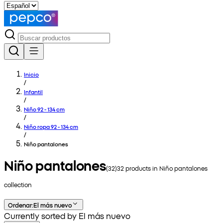
Inicio
/
Infantil
/
Niño 92 - 134 cm
/
Niño ropa 92 - 134 cm
/
Niño pantalones
Niño pantalones
(
32
)
32
products in
Niño pantalones
collection
Ordenar
:
El más nuevo
Currently sorted by El más nuevo