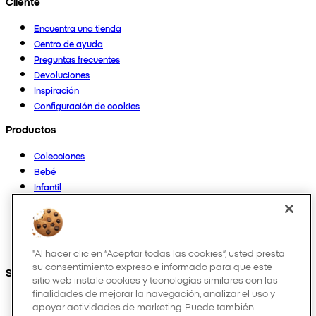
Cliente
Encuentra una tienda
Centro de ayuda
Preguntas frecuentes
Devoluciones
Inspiración
Configuración de cookies
Productos
Colecciones
Bebé
Infantil
Casa
Mujer
Hombre
Otros
"Al hacer clic en “Aceptar todas las cookies”, usted presta
su consentimiento expreso e informado para que este
Síguenos en:
sitio web instale cookies y tecnologías similares con las
finalidades de mejorar la navegación, analizar el uso y
apoyar actividades de marketing. Puede también