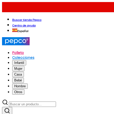
Buscar tienda Pepco
Centro de ayuda
Español
Folleto
Colecciones
Infantil
Mujer
Casa
Bebé
Hombre
Otros