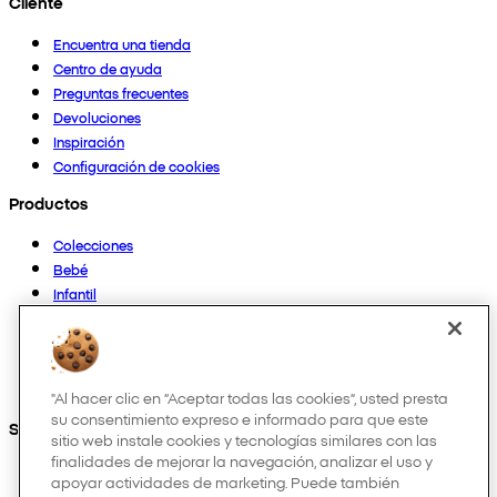
Cliente
Encuentra una tienda
Centro de ayuda
Preguntas frecuentes
Devoluciones
Inspiración
Configuración de cookies
Productos
Colecciones
Bebé
Infantil
Casa
Mujer
Hombre
Otros
"Al hacer clic en “Aceptar todas las cookies”, usted presta
su consentimiento expreso e informado para que este
Síguenos en:
sitio web instale cookies y tecnologías similares con las
finalidades de mejorar la navegación, analizar el uso y
apoyar actividades de marketing. Puede también