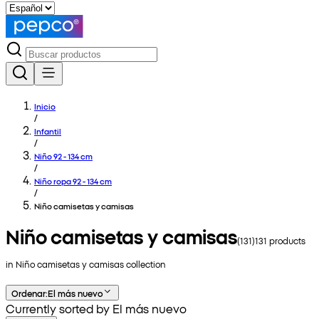
Inicio
/
Infantil
/
Niño 92 - 134 cm
/
Niño ropa 92 - 134 cm
/
Niño camisetas y camisas
Niño camisetas y camisas
(
131
)
131
products
in
Niño camisetas y camisas
collection
Ordenar
:
El más nuevo
Currently sorted by El más nuevo