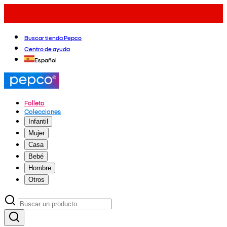
Buscar tienda Pepco
Centro de ayuda
Español
Folleto
Colecciones
Infantil
Mujer
Casa
Bebé
Hombre
Otros