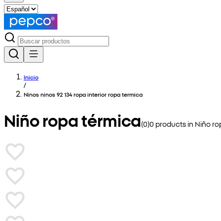
Inicio
/
Ninos ninos 92 134 ropa interior ropa termica
Niño ropa térmica
(
0
)
0
products in
Niño ro