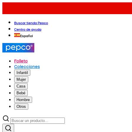
Buscar tienda Pepco
Centro de ayuda
Español
Folleto
Colecciones
Infantil
Mujer
Casa
Bebé
Hombre
Otros