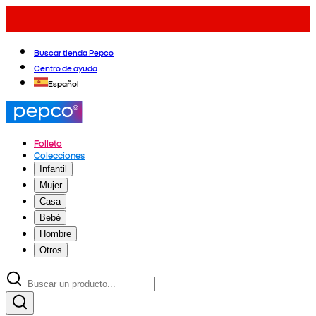
Buscar tienda Pepco
Centro de ayuda
Español
Folleto
Colecciones
Infantil
Mujer
Casa
Bebé
Hombre
Otros