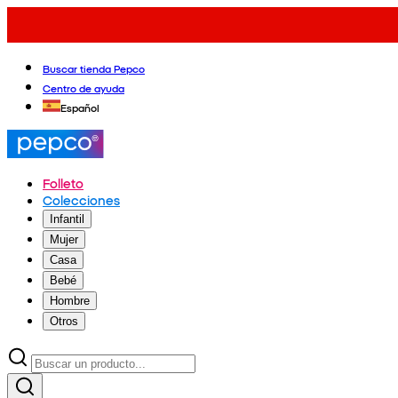
Buscar tienda Pepco
Centro de ayuda
Español
Folleto
Colecciones
Infantil
Mujer
Casa
Bebé
Hombre
Otros