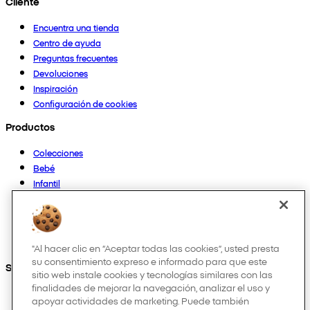
Cliente
Encuentra una tienda
Centro de ayuda
Preguntas frecuentes
Devoluciones
Inspiración
Configuración de cookies
Productos
Colecciones
Bebé
Infantil
Casa
Mujer
Hombre
Otros
"Al hacer clic en “Aceptar todas las cookies”, usted presta
su consentimiento expreso e informado para que este
Síguenos en:
sitio web instale cookies y tecnologías similares con las
finalidades de mejorar la navegación, analizar el uso y
apoyar actividades de marketing. Puede también