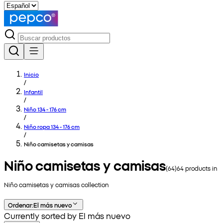
Inicio
/
Infantil
/
Niño 134 - 176 cm
/
Niño ropa 134 - 176 cm
/
Niño camisetas y camisas
Niño camisetas y camisas
(
64
)
64
products in
Niño camisetas y camisas
collection
Ordenar
:
El más nuevo
Currently sorted by El más nuevo