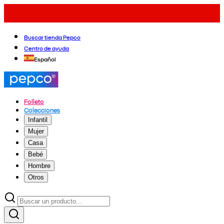
Buscar tienda Pepco
Centro de ayuda
Español
Folleto
Colecciones
Infantil
Mujer
Casa
Bebé
Hombre
Otros