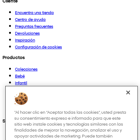
Cliente
Encuentra una tienda
Centro de ayuda
Preguntas frecuentes
Devoluciones
Inspiración
Configuración de cookies
Productos
Colecciones
Bebé
Infantil
Casa
Mujer
Hombre
Otros
"Al hacer clic en “Aceptar todas las cookies”, usted presta
su consentimiento expreso e informado para que este
Síguenos en:
sitio web instale cookies y tecnologías similares con las
finalidades de mejorar la navegación, analizar el uso y
apoyar actividades de marketing. Puede también