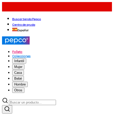
Buscar tienda Pepco
Centro de ayuda
Español
Folleto
Colecciones
Infantil
Mujer
Casa
Bebé
Hombre
Otros