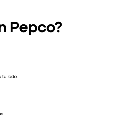
en Pepco?
 tu lado.
s.