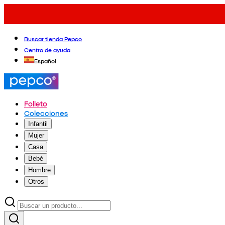
Buscar tienda Pepco
Centro de ayuda
Español
Folleto
Colecciones
Infantil
Mujer
Casa
Bebé
Hombre
Otros