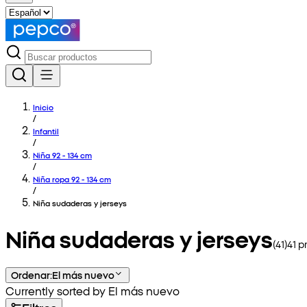
Inicio
/
Infantil
/
Niña 92 - 134 cm
/
Niña ropa 92 - 134 cm
/
Niña sudaderas y jerseys
Niña sudaderas y jerseys
(
41
)
41
pr
Ordenar
:
El más nuevo
Currently sorted by El más nuevo