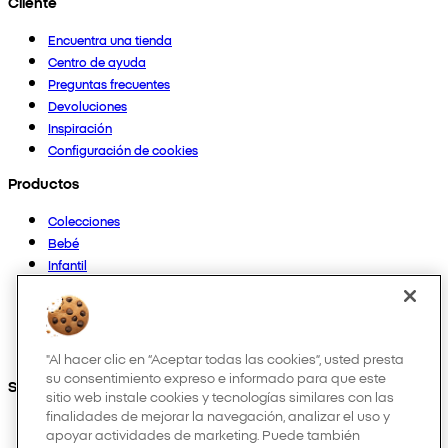
Cliente
Encuentra una tienda
Centro de ayuda
Preguntas frecuentes
Devoluciones
Inspiración
Configuración de cookies
Productos
Colecciones
Bebé
Infantil
Casa
Mujer
Hombre
Otros
"Al hacer clic en “Aceptar todas las cookies”, usted presta
su consentimiento expreso e informado para que este
Síguenos en:
sitio web instale cookies y tecnologías similares con las
finalidades de mejorar la navegación, analizar el uso y
apoyar actividades de marketing. Puede también