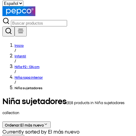
Inicio
/
Infantil
/
Niña 92 - 134 cm
/
Niña ropa interior
/
Niña sujetadores
Niña sujetadores
(
8
)
8
products in
Niña sujetadores
collection
Ordenar
:
El más nuevo
Currently sorted by El más nuevo