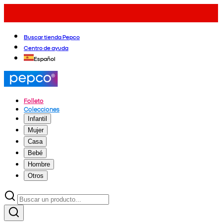
Buscar tienda Pepco
Centro de ayuda
Español
Folleto
Colecciones
Infantil
Mujer
Casa
Bebé
Hombre
Otros