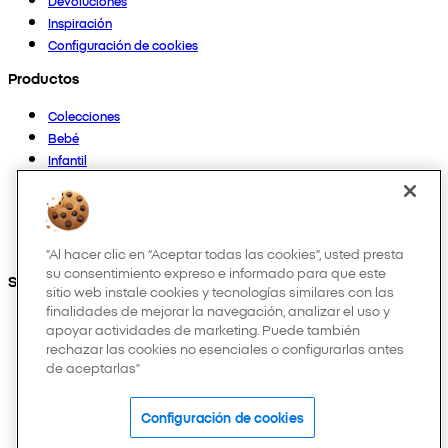
Devoluciones
Inspiración
Configuración de cookies
Productos
Colecciones
Bebé
Infantil
Casa
Mujer
Hombre
Otros
"Al hacer clic en “Aceptar todas las cookies”, usted presta
su consentimiento expreso e informado para que este
Síguenos en:
sitio web instale cookies y tecnologías similares con las
finalidades de mejorar la navegación, analizar el uso y
apoyar actividades de marketing. Puede también
rechazar las cookies no esenciales o configurarlas antes
de aceptarlas"
Configuración de cookies