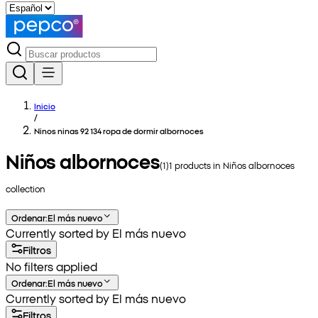
Inicio
/
Ninos ninas 92 134 ropa de dormir albornoces
Niños albornoces
(
1
)
1
products in
Niños albornoces
collection
Ordenar
:
El más nuevo
Currently sorted by El más nuevo
Filtros
No filters applied
Ordenar
:
El más nuevo
Currently sorted by El más nuevo
Filtros