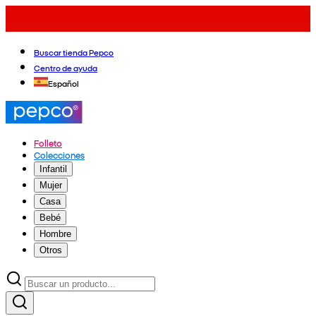
Buscar tienda Pepco
Centro de ayuda
Español
Folleto
Colecciones
Infantil
Mujer
Casa
Bebé
Hombre
Otros